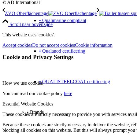
© AD International
ZVO Oberflächentage
• Qualimarine compliant
Scroll naar bovenzijde
This website uses 'cookies'.
Accept cookies
Do not accept cookies
Cookie information
• Qualanod certificering
Cookie and Privacy Settings
• QUALISTEELCOAT certificering
How we use cookies
You can read our cookie policy
here
Essential Website Cookies
• Brands
These cookies are strictly necessary to provide you with services avail
Because these cookies are strictly necessary to deliver the website, 
blocking all cookies on this website. But this will always prompt you t