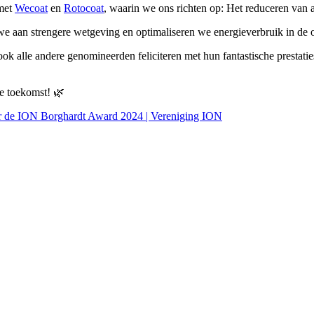
 met
Wecoat
en
Rotocoat
, waarin we ons richten op: Het reduceren van 
e aan strengere wetgeving en optimaliseren we energieverbruik in de 
k alle andere genomineerden feliciteren met hun fantastische prestatie
re toekomst! 🌿
r de ION Borghardt Award 2024 | Vereniging ION