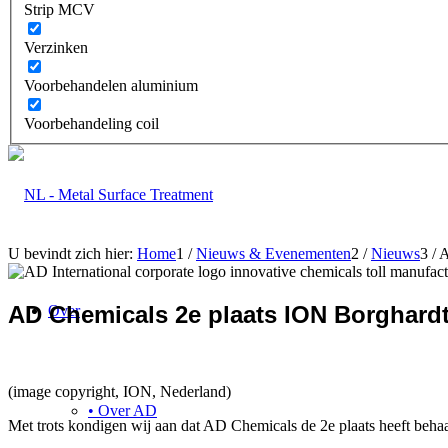
Strip MCV
Verzinken
Voorbehandelen aluminium
Voorbehandeling coil
U bevindt zich hier:
Home
1
/
Nieuws & Evenementen
2
/
Nieuws
3
/
A
AD Chemicals 2e plaats ION Borghard
Over
(image copyright, ION, Nederland)
• Over AD
Met trots kondigen wij aan dat AD Chemicals de 2e plaats heeft beh