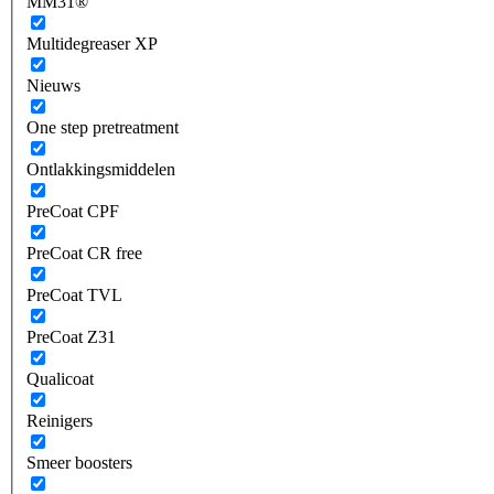
MM31®
Multidegreaser XP
Nieuws
One step pretreatment
Ontlakkingsmiddelen
PreCoat CPF
PreCoat CR free
PreCoat TVL
PreCoat Z31
Qualicoat
Reinigers
Smeer boosters