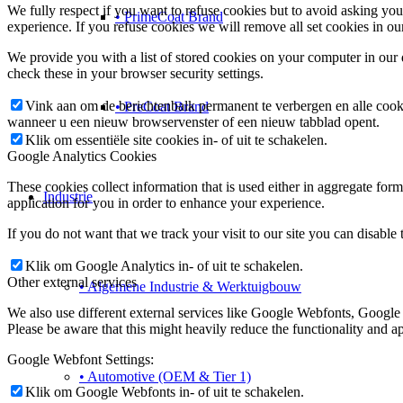
We fully respect if you want to refuse cookies but to avoid asking you a
• PrimeCoat Brand
experience. If you refuse cookies we will remove all set cookies in o
We provide you with a list of stored cookies on your computer in ou
check these in your browser security settings.
Vink aan om de berichtenbalk permanent te verbergen en alle cook
• PreCoat Brand
wanneer u een nieuw browservenster of een nieuw tabblad opent.
Klik om essentiële site cookies in- of uit te schakelen.
Google Analytics Cookies
These cookies collect information that is used either in aggregate fo
Industrie
application for you in order to enhance your experience.
If you do not want that we track your visit to our site you can disable
Klik om Google Analytics in- of uit te schakelen.
Other external services
• Algemene Industrie & Werktuigbouw
We also use different external services like Google Webfonts, Google
Please be aware that this might heavily reduce the functionality and a
Google Webfont Settings:
• Automotive (OEM & Tier 1)
Klik om Google Webfonts in- of uit te schakelen.