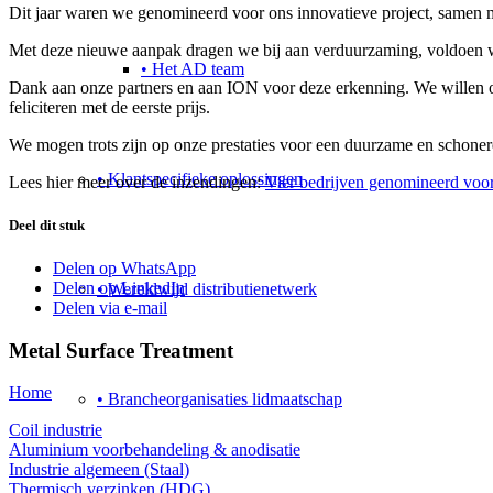
Dit jaar waren we genomineerd voor ons innovatieve project, samen
Met deze nieuwe aanpak dragen we bij aan verduurzaming, voldoen w
• Het AD team
Dank aan onze partners en aan ION voor deze erkenning. We willen oo
feliciteren met de eerste prijs.
We mogen trots zijn op onze prestaties voor een duurzame en schone
• Klantspecifieke oplossingen
Lees hier meer over de inzendingen:
Vier bedrijven genomineerd voo
Deel dit stuk
Delen op WhatsApp
Delen op LinkedIn
• Wereldwijd distributienetwerk
Delen via e-mail
Metal Surface Treatment
Home
• Brancheorganisaties lidmaatschap
Coil industrie
Aluminium voorbehandeling & anodisatie
Industrie algemeen (Staal)
Thermisch verzinken (HDG)