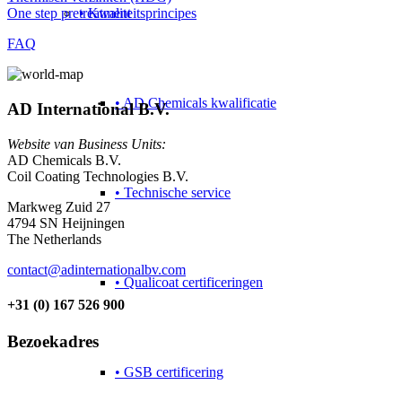
• Kwaliteitsprincipes
One step pretreatment
FAQ
• AD Chemicals kwalificatie
AD International B.V.
Website van Business Units:
AD Chemicals B.V.
Coil Coating Technologies B.V.
• Technische service
Markweg Zuid 27
4794 SN Heijningen
The Netherlands
contact@adinternationalbv.com
• Qualicoat certificeringen
+31 (0) 167 526 900
Bezoekadres
• GSB certificering