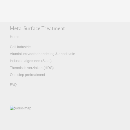
Tobias Fischer aanwezig bij de
Feuerverzinken Powdercoating Workshop
NIEUWS
De nieuwe werken bij AD International
website is live!
Metal Surface Treatment
NIEUWS
Home
Coil industrie
Aluminium voorbehandeling & anodisatie
Industrie algemeen (Staal)
Thermisch verzinken (HDG)
One step pretreatment