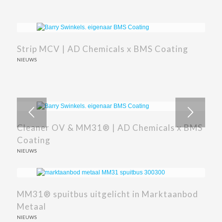
AD Chemicals GmbH staat met haar nieuwe
Strip MCV | AD Chemicals x BMS Coating
saleskantoor in Duitsland in de nieuwste
NIEUWS
editie van ipcm®!
NIEUWS
Cleaner OV & MM31® | AD Chemicals x BMS
Coating
NIEUWS
MM31® spuitbus uitgelicht in Marktaanbod
Metaal
NIEUWS