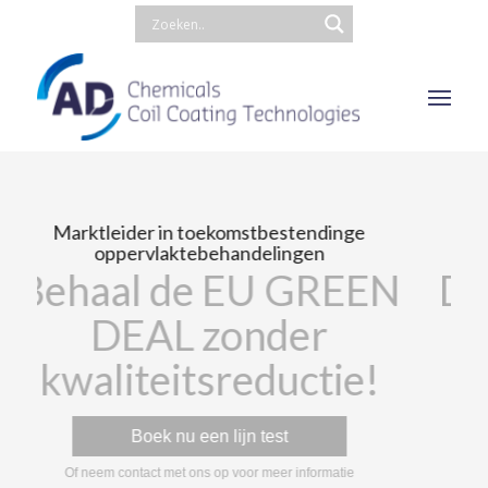
AD International een ervaren en
gerenommeerde partner
EN
Dé chemieleverancier
in industriële
!
metaalbehandeling
Plan een meeting
Of neem contact met ons op voor meer informatie