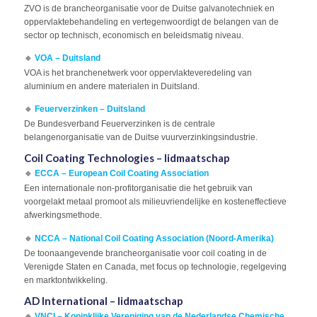
ZVO is de brancheorganisatie voor de Duitse galvanotechniek en
oppervlaktebehandeling en vertegenwoordigt de belangen van de
sector op technisch, economisch en beleidsmatig niveau.
🔹
VOA – Duitsland
VOA is het branchenetwerk voor oppervlakteveredeling van
aluminium en andere materialen in Duitsland.
🔹
Feuerverzinken – Duitsland
De Bundesverband Feuerverzinken is de centrale
belangenorganisatie van de Duitse vuurverzinkingsindustrie.
​​Coil Coating Technologies – lidmaatschap
🔹
ECCA – European Coil Coating Association
Een internationale non-profitorganisatie die het gebruik van
voorgelakt metaal promoot als milieuvriendelijke en kosteneffectieve
afwerkingsmethode.
🔹
NCCA – National Coil Coating Association (Noord-Amerika)
De toonaangevende brancheorganisatie voor coil coating in de
Verenigde Staten en Canada, met focus op technologie, regelgeving
en marktontwikkeling.
​​AD International – lidmaatschap
🔹
VNCI – Koninklijke Vereniging van de Nederlandse Chemische