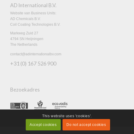
AD International B.V.
Website van Business Units:
AD Chemicals B.V.
Coil Coating Technologies B.V.
Markweg Zuid 27
4794 SN Heijningen
The Netherlands
contact@adinternationalbv.com
+31 (0) 167 526 900
Bezoekadres
This website uses 'cookies'.
Accept cookies
Do not accept cookies