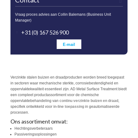
Vraag proces advies aan Collin Balemans (Business Unit
Manager)
+31 (0) 167 526 900
E-mail
Verzinkte stalen buizen en draadproducten worden breed toegepast
in sectoren waar mechanische sterkte, corrosiebestendigheid en
oppervlaktekwaliteit essentieel zijn. AD Metal Surface Treatment biedt
een compleet productassortiment voor de chemische
oppervlaktebehandeling van
continu verzinkte buizen en draad
,
specifiek ontwikkeld voor
in-line toepassing
in geautomatiseerde
processen.
Ons assortiment omvat:
Hechtingsverbeteraars
Passiveringsoplossingen