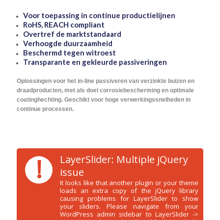
Voor toepassing in continue productielijnen
RoHS, REACH compliant
Overtref de marktstandaard
Verhoogde duurzaamheid
Beschermd tegen witroest
Transparante en gekleurde passiveringen
Oplossingen voor het in-line passiveren van verzinkte buizen en
draadproducten, met als doel corrosiebescherming en optimale
coatinghechting. Geschikt voor hoge verwerkingssnelheden in
continue processen.
!
LayerSlider: Multiple jQuery
issue
It looks like that another plugin or your theme
loads an extra copy of the jQuery library
causing problems for LayerSlider to show
your sliders. Please navigate from your
WordPress admin sidebar to LayerSlider ->