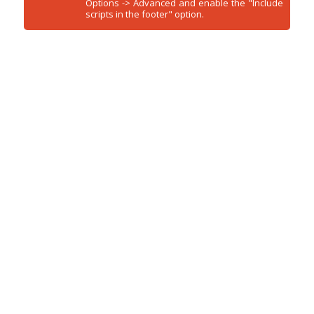
Options -> Advanced and enable the "Include
scripts in the footer" option.