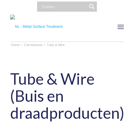
Home
/
Coil industrie
/
Tube & Wire
Tube & Wire
(Buis en
draadproducten)