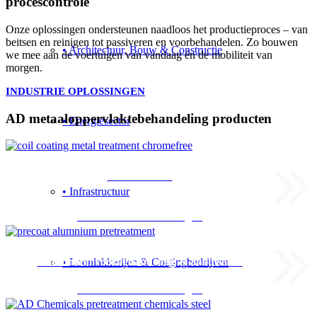
procescontrole
Onze oplossingen ondersteunen naadloos het productieproces – van
beitsen en reinigen tot passiveren en voorbehandelen. Zo bouwen
• Architectuur, Bouw & Constructie
we mee aan de voertuigen van vandaag én de mobiliteit van
morgen.
INDUSTRIE OPLOSSINGEN
AD metaaloppervlaktebehandeling producten
• Energiesector
Coil industrie
• Infrastructuur
Chemische behandelingen
Aluminium voorbehandeling & anodiseren
• Loonlakkerijen & Coatingbedrijven
Chemische behandelingen