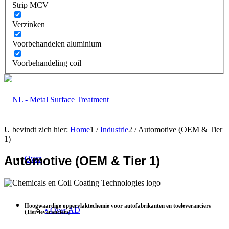
Strip MCV
Verzinken
Voorbehandelen aluminium
Voorbehandeling coil
U bevindt zich hier:
Home
1
/
Industrie
2
/
Automotive (OEM & Tier
1)
Automotive (OEM & Tier 1)
Over
Hoogwaardige oppervlaktechemie voor autofabrikanten en toeleveranciers
• Over AD
(Tier-leveranciers)