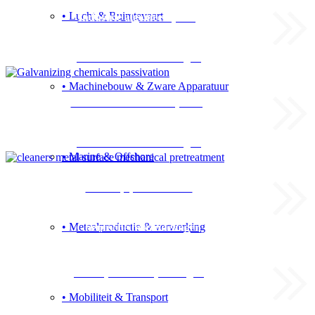
• Lucht & Ruimtevaart
Industrie algemeen (staal)
Chemische behandelingen
• Machinebouw & Zware Apparatuur
Thermisch verzinken (HDG)
Chemische behandelingen
• Marine & Offshore
One step pretreatment
• Metaalproductie & verwerking
Chemische behandelingen
Klantspecifieke oplossingen
• Mobiliteit & Transport
Advies over uw productieproces