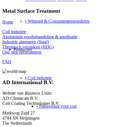
Metal Surface Treatment
• Witgoed & Consumentengoederen
Home
Coil industrie
Aluminium voorbehandeling & anodisatie
Industrie algemeen (Staal)
Thermisch verzinken (HDG)
Producten
One step pretreatment
FAQ
• Coil industrie
AD International B.V.
Website van Business Units:
AD Chemicals B.V.
Coil Coating Technologies B.V.
• Passivering voor coil
Markweg Zuid 27
4794 SN Heijningen
The Netherlands