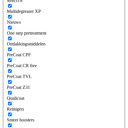
MM31®
Multidegreaser XP
Nieuws
One step pretreatment
Ontlakkingsmiddelen
PreCoat CPF
PreCoat CR free
PreCoat TVL
PreCoat Z31
Qualicoat
Reinigers
Smeer boosters