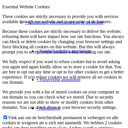
Essential Website Cookies
These cookies are strictly necessary to provide you with services
available through our website and to use some of its features.
• Aluminium voorbehandeling & anodisatie
Because these cookies are strictly necessary to deliver the website,
refuseing them will have impact how our site functions. You always
can block or delete cookies by changing your browser settings and
force blocking all cookies on this website. But this will always
• Voorbehandeling aluminium
prompt you to accept/refuse cookies when revisiting our site.
We fully respect if you want to refuse cookies but to avoid asking
you again and again kindly allow us to store a cookie for that. You
are free to opt out any time or opt in for other cookies to get a better
experience. If you refuse cookies we will remove all set cookies in
• Passivering aluminium
our domain.
We provide you with a list of stored cookies on your computer in
our domain so you can check what we stored. Due to security
reasons we are not able to show or modify cookies from other
domains. You can check these in your browser security settings.
• Anodiseren
Vink aan om de berichtenbalk permanent te verbergen en alle
cookies te weigeren als u zich niet aanmeldt. We hebben 2 cookies
nodig om deze instelling op te slaan. Anders wordt u opnieuw