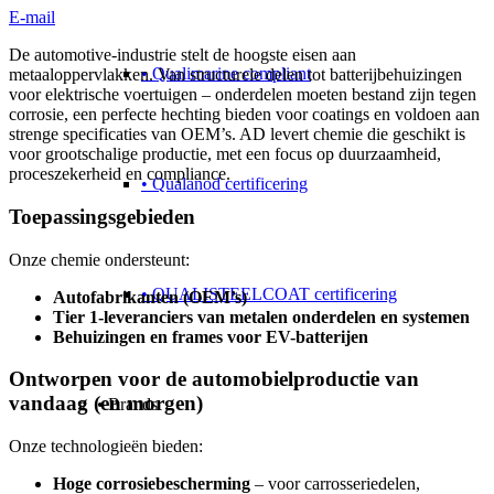
E-mail
De automotive-industrie stelt de hoogste eisen aan
• Qualimarine compliant
metaaloppervlakken. Van structurele delen tot batterijbehuizingen
voor elektrische voertuigen – onderdelen moeten bestand zijn tegen
corrosie, een perfecte hechting bieden voor coatings en voldoen aan
strenge specificaties van OEM’s. AD levert chemie die geschikt is
voor grootschalige productie, met een focus op duurzaamheid,
proceszekerheid en compliance.
• Qualanod certificering
Toepassingsgebieden
Onze chemie ondersteunt:
• QUALISTEELCOAT certificering
Autofabrikanten (OEM’s)
Tier 1-leveranciers van metalen onderdelen en systemen
Behuizingen en frames voor EV-batterijen
Ontworpen voor de automobielproductie van
vandaag (en morgen)
• Brands
Onze technologieën bieden:
Hoge corrosiebescherming
– voor carrosseriedelen,