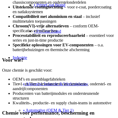
chassiscomponenten en onderstelonderdelen
• PrimeCoat Brand
Uitstekende coatinghechting
– voor e-coat, poedercoating
en natlaksystemen
Compatibiliteit met aluminium en staal
– inclusief
multimetalen toepassingen
Chroom(VI)-vrije alternatieven
– conform OEM-
specificaties en milieueisen
• PreCoat Brand
Processtabiliteit en reproduceerbaarheid
– essentieel voor
series en just-in-time productie
Specifieke oplossingen voor EV-componenten
– o.a.
batterijbehuizingen en thermische afscherming
Industrie
Voor wie?
Onze chemie is geschikt voor:
OEM’s en assemblagefabrieken
Tier 1- en Tier 2-leveranciers van carrosserie-, onderstel- en
• Algemene Industrie & Werktuigbouw
aandrijfcomponenten
Producenten van batterijmodules en ondersteunende
structuren
Kwaliteits-, productie- en supply chain-teams in automotive
• Automotive (OEM & Tier 1)
Chemie voor performance, bescherming en