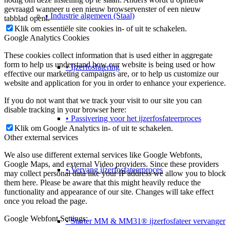
gevraagd wanneer u een nieuw browservenster of een nieuw
• Industrie algemeen (Staal)
tabblad opent.
Klik om essentiële site cookies in- of uit te schakelen.
Google Analytics Cookies
These cookies collect information that is used either in aggregate
form to help us understand how our website is being used or how
• Ijzerfosfatering
effective our marketing campaigns are, or to help us customize our
website and application for you in order to enhance your experience.
If you do not want that we track your visit to our site you can
disable tracking in your browser here:
• Passivering voor het ijzerfosfateerproces
Klik om Google Analytics in- of uit te schakelen.
Other external services
We also use different external services like Google Webfonts,
Google Maps, and external Video providers. Since these providers
• Vervang ijzerfosfateerproces
may collect personal data like your IP address we allow you to block
them here. Please be aware that this might heavily reduce the
functionality and appearance of our site. Changes will take effect
once you reload the page.
Google Webfont Settings:
• Starter MM & MM31® ijzerfosfateer vervanger