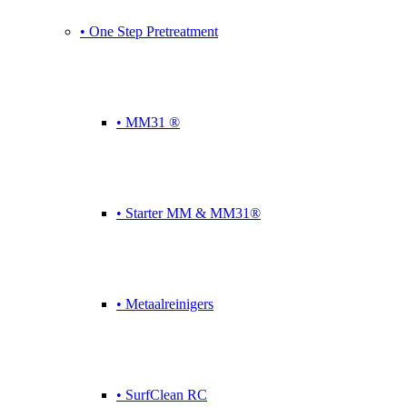
• One Step Pretreatment
• MM31 ®
• Starter MM & MM31®
• Metaalreinigers
• SurfClean RC