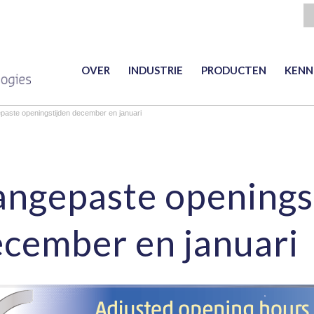
OVER
INDUSTRIE
PRODUCTEN
KENN
paste openingstijden december en januari
ngepaste openings
cember en januari