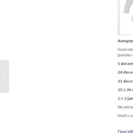
𝗔𝗮𝗻𝗴𝗲𝗽
Houd reke
gesloten 
𝟱 𝗱𝗲𝗰
Tobias Fischer ARMOR
𝟮𝟰 𝗱𝗲
Industrial Conference
𝟯𝟭 𝗱𝗲
2025
𝟮𝟱 & 𝟮𝟲
𝟭 & 𝟮 𝗷𝗮
Wij wense
Heeft u v
Deel dit