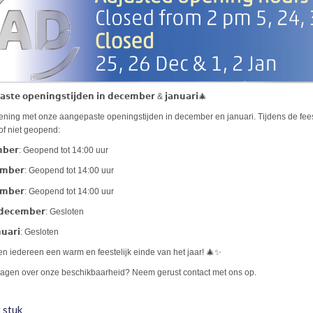
𝘀𝘁𝗲 𝗼𝗽𝗲𝗻𝗶𝗻𝗴𝘀𝘁𝗶𝗷𝗱𝗲𝗻 𝗶𝗻 𝗱𝗲𝗰𝗲𝗺𝗯𝗲𝗿 & 𝗷𝗮𝗻𝘂𝗮𝗿𝗶🎄
ning met onze aangepaste openingstijden in december en januari. Tijdens de fee
of niet geopend:
𝗺𝗯𝗲𝗿: Geopend tot 14:00 uur
𝗲𝗺𝗯𝗲𝗿: Geopend tot 14:00 uur
𝗲𝗺𝗯𝗲𝗿: Geopend tot 14:00 uur
 𝗱𝗲𝗰𝗲𝗺𝗯𝗲𝗿: Gesloten
𝗻𝘂𝗮𝗿𝗶: Gesloten
n iedereen een warm en feestelijk einde van het jaar! 🎄✨
ragen over onze beschikbaarheid? Neem gerust contact met ons op.
 stuk