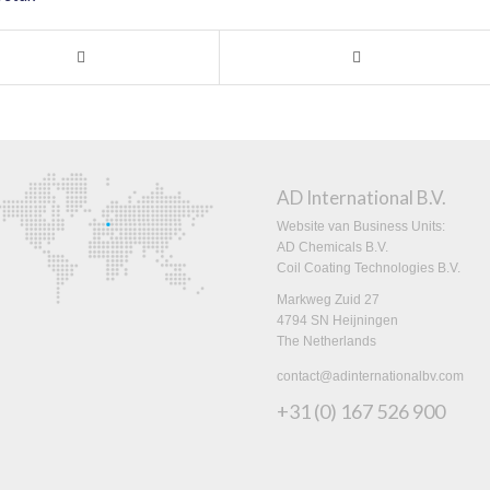
AD International B.V.
Website van Business Units:
AD Chemicals B.V.
Coil Coating Technologies B.V.
Markweg Zuid 27
4794 SN Heijningen
The Netherlands
contact@adinternationalbv.com
+31 (0) 167 526 900