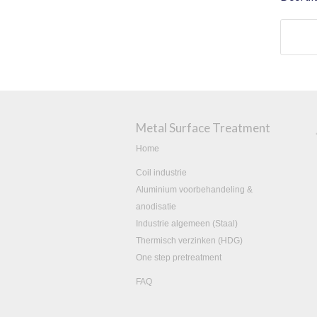
Metal Surface Treatment
Home
Coil industrie
Aluminium voorbehandeling &
anodisatie
Industrie algemeen (Staal)
Thermisch verzinken (HDG)
One step pretreatment
FAQ