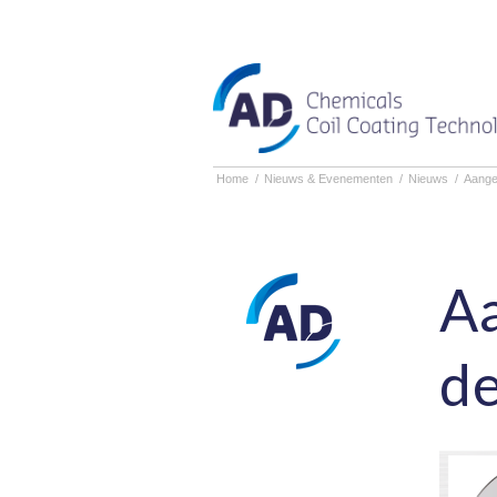
Home
/
Nieuws & Evenementen
/
Nieuws
/
Aange
Aa
de