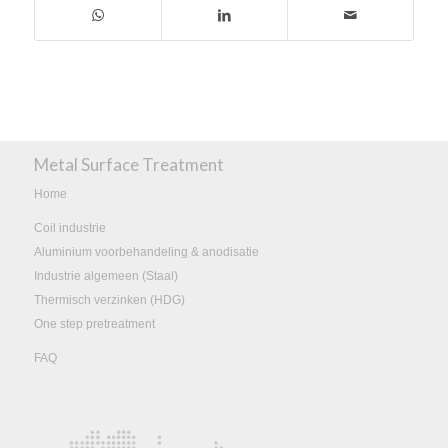
Metal Surface Treatment
Home
Coil industrie
Aluminium voorbehandeling & anodisatie
Industrie algemeen (Staal)
Thermisch verzinken (HDG)
One step pretreatment
FAQ