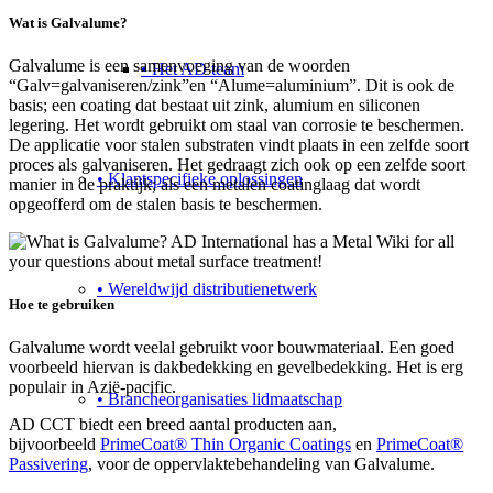
Wat is Galvalume?
Galvalume is een samenvoeging van de woorden
• Het AD team
“Galv=galvaniseren/zink”en “Alume=aluminium”. Dit is ook de
basis; een coating dat bestaat uit zink, alumium en siliconen
legering. Het wordt gebruikt om staal van corrosie te beschermen.
De applicatie voor stalen substraten vindt plaats in een zelfde soort
proces als galvaniseren. Het gedraagt zich ook op een zelfde soort
• Klantspecifieke oplossingen
manier in de praktijk; als een metalen coatinglaag dat wordt
opgeofferd om de stalen basis te beschermen.
• Wereldwijd distributienetwerk
Hoe te gebruiken
Galvalume wordt veelal gebruikt voor bouwmateriaal. Een goed
voorbeeld hiervan is dakbedekking en gevelbedekking. Het is erg
populair in Azië-pacific.
• Brancheorganisaties lidmaatschap
AD CCT biedt een breed aantal producten aan,
bijvoorbeeld
PrimeCoat® Thin Organic Coatings
en
PrimeCoat®
Passivering
, voor de oppervlaktebehandeling van Galvalume.