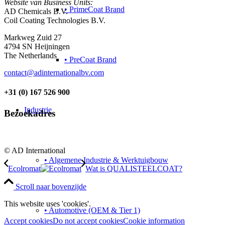
Website van Business Units:
• PrimeCoat Brand
AD Chemicals B.V.
Coil Coating Technologies B.V.
Markweg Zuid 27
4794 SN Heijningen
The Netherlands
• PreCoat Brand
contact@adinternationalbv.com
+31 (0) 167 526 900
Industrie
Bezoekadres
© AD International
• Algemene Industrie & Werktuigbouw
Ecolromat
Wat is QUALISTEELCOAT?
Scroll naar bovenzijde
This website uses 'cookies'.
• Automotive (OEM & Tier 1)
Accept cookies
Do not accept cookies
Cookie information