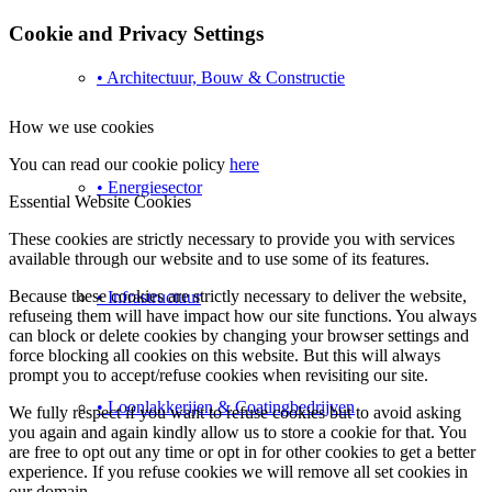
Cookie and Privacy Settings
• Architectuur, Bouw & Constructie
How we use cookies
You can read our cookie policy
here
• Energiesector
Essential Website Cookies
These cookies are strictly necessary to provide you with services
available through our website and to use some of its features.
Because these cookies are strictly necessary to deliver the website,
• Infrastructuur
refuseing them will have impact how our site functions. You always
can block or delete cookies by changing your browser settings and
force blocking all cookies on this website. But this will always
prompt you to accept/refuse cookies when revisiting our site.
• Loonlakkerijen & Coatingbedrijven
We fully respect if you want to refuse cookies but to avoid asking
you again and again kindly allow us to store a cookie for that. You
are free to opt out any time or opt in for other cookies to get a better
experience. If you refuse cookies we will remove all set cookies in
our domain.