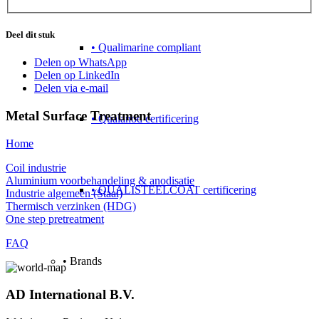
Deel dit stuk
• Qualimarine compliant
Delen op WhatsApp
Delen op LinkedIn
Delen via e-mail
Metal Surface Treatment
• Qualanod certificering
Home
Coil industrie
Aluminium voorbehandeling & anodisatie
• QUALISTEELCOAT certificering
Industrie algemeen (Staal)
Thermisch verzinken (HDG)
One step pretreatment
FAQ
• Brands
AD International B.V.