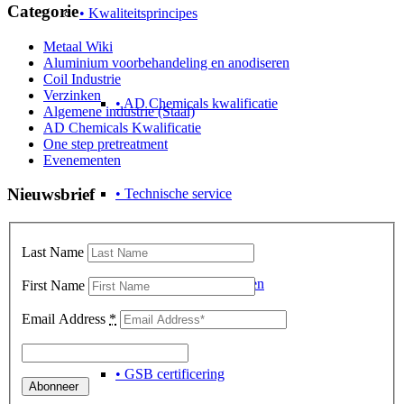
Categorie
• Kwaliteitsprincipes
Metaal Wiki
Aluminium voorbehandeling en anodiseren
Coil Industrie
Verzinken
• AD Chemicals kwalificatie
Algemene industrie (Staal)
AD Chemicals Kwalificatie
One step pretreatment
Evenementen
Nieuwsbrief
• Technische service
Last Name
• Qualicoat certificeringen
First Name
Email Address
*
• GSB certificering