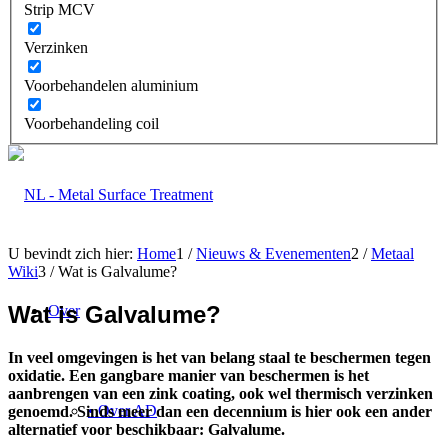
Strip MCV
Verzinken
Voorbehandelen aluminium
Voorbehandeling coil
U bevindt zich hier:
Home
1
/
Nieuws & Evenementen
2
/
Metaal
Wiki
3
/
Wat is Galvalume?
Wat is Galvalume?
Over
In veel omgevingen is het van belang staal te beschermen tegen
oxidatie. Een gangbare manier van beschermen is het
aanbrengen van een zink coating, ook wel thermisch verzinken
• Over AD
genoemd. Sinds meer dan een decennium is hier ook een ander
alternatief voor beschikbaar: Galvalume.