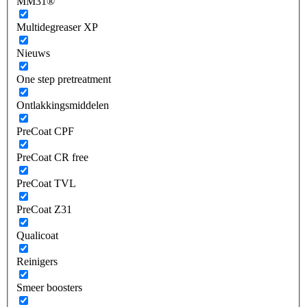
MM31®
Multidegreaser XP
Nieuws
One step pretreatment
Ontlakkingsmiddelen
PreCoat CPF
PreCoat CR free
PreCoat TVL
PreCoat Z31
Qualicoat
Reinigers
Smeer boosters