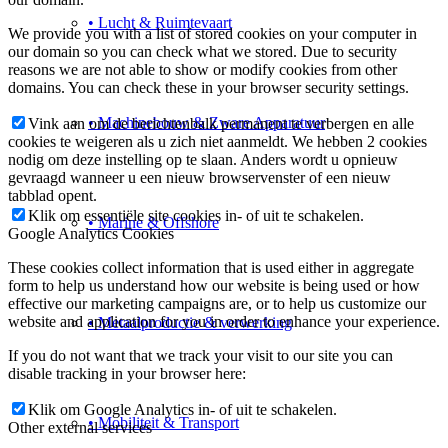
• Lucht & Ruimtevaart
We provide you with a list of stored cookies on your computer in
our domain so you can check what we stored. Due to security
reasons we are not able to show or modify cookies from other
domains. You can check these in your browser security settings.
• Machinebouw & Zware Apparatuur
Vink aan om de berichtenbalk permanent te verbergen en alle
cookies te weigeren als u zich niet aanmeldt. We hebben 2 cookies
nodig om deze instelling op te slaan. Anders wordt u opnieuw
gevraagd wanneer u een nieuw browservenster of een nieuw
tabblad opent.
Klik om essentiële site cookies in- of uit te schakelen.
• Marine & Offshore
Google Analytics Cookies
These cookies collect information that is used either in aggregate
form to help us understand how our website is being used or how
effective our marketing campaigns are, or to help us customize our
website and application for you in order to enhance your experience.
• Metaalproductie & verwerking
If you do not want that we track your visit to our site you can
disable tracking in your browser here:
Klik om Google Analytics in- of uit te schakelen.
• Mobiliteit & Transport
Other external services