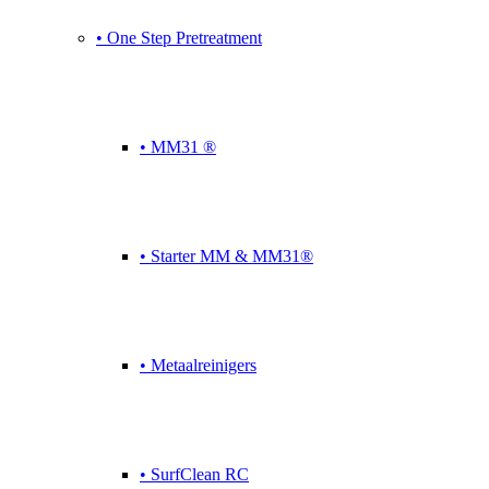
• One Step Pretreatment
• MM31 ®
• Starter MM & MM31®
• Metaalreinigers
• SurfClean RC