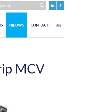
EN
IS
NIEUWS
CONTACT
trip MCV