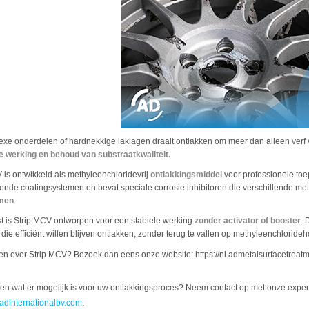
exe onderdelen of hardnekkige laklagen draait ontlakken om meer dan alleen verf
e werking en behoud van substraatkwaliteit.
 is ontwikkeld als methyleenchloridevrij
ontlakkingsmiddel
voor professionele toe
ende coatingsystemen en bevat speciale corrosie inhibitoren die verschillende met
men
.
 is Strip MCV ontworpen voor een stabiele werking
zonder activator of booster
. 
 die efficiënt willen blijven ontlakken, zonder terug te vallen op methyleenchlorid
n over Strip MCV? Bezoek dan eens onze website: https://nl.admetalsurfacetreatm
ten wat er mogelijk is voor uw ontlakkingsproces? Neem contact op met onze expe
adinternationalbv.com
.