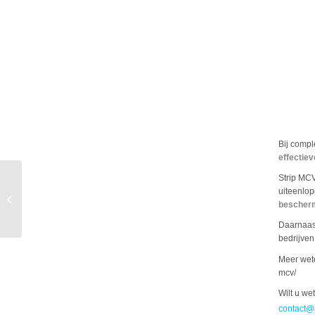
Bij compl
effectiev
Strip MCV
Terugblik Advanced
uiteenlop
bescher
Manufacturing – VOM
Daarnaast
bedrijven
Meer wete
mcv/
Wilt u we
contact@