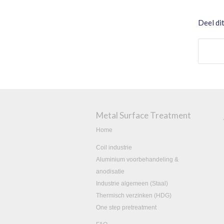
Deel dit
Metal Surface Treatment
Home
Coil industrie
Aluminium voorbehandeling &
anodisatie
Industrie algemeen (Staal)
Thermisch verzinken (HDG)
One step pretreatment