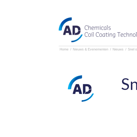
Home
/
Nieuws & Evenementen
/
Nieuws
/
Snel 
Sn