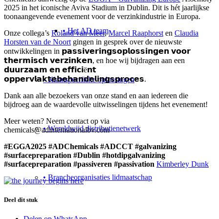
2025 in het iconische Aviva Stadium in Dublin. Dit is hét jaarlijkse
toonaangevende evenement voor de verzinkindustrie in Europa.
• Het AD team
Onze collega’s
Roland van Meer
,
Marcel Raaphorst
en
Claudia
Horsten van de Noort
gingen in gesprek over de nieuwste
ontwikkelingen in 𝗽𝗮𝘀𝘀𝗶𝘃𝗲𝗿𝗶𝗻𝗴𝘀𝗼𝗽𝗹𝗼𝘀𝘀𝗶𝗻𝗴𝗲𝗻 𝘃𝗼𝗼𝗿
𝘁𝗵𝗲𝗿𝗺𝗶𝘀𝗰𝗵 𝘃𝗲𝗿𝘇𝗶𝗻𝗸𝗲𝗻, en hoe wij bijdragen aan een
𝗱𝘂𝘂𝗿𝘇𝗮𝗮𝗺 𝗲𝗻 𝗲𝗳𝗳𝗶𝗰𝗶ë𝗻𝘁
𝗼𝗽𝗽𝗲𝗿𝘃𝗹𝗮𝗸𝘁𝗲𝗯𝗲𝗵𝗮𝗻𝗱𝗲𝗹𝗶𝗻𝗴𝘀𝗽𝗿𝗼𝗰𝗲𝘀.
• Klantspecifieke oplossingen
Dank aan alle bezoekers van onze stand en aan iedereen die
bijdroeg aan de waardevolle uitwisselingen tijdens het evenement!
Meer weten? Neem contact op via
• Wereldwijd distributienetwerk
chemicals@adinternationalbv.com
#EGGA2025
#ADChemicals
#ADCCT
#galvanizing
#surfacepreparation
#Dublin
#hotdipgalvanizing
#surfacepreparation
#passiveren
#passivation
Kimberley Dunk
• Brancheorganisaties lidmaatschap
Deel dit stuk
Delen op WhatsApp