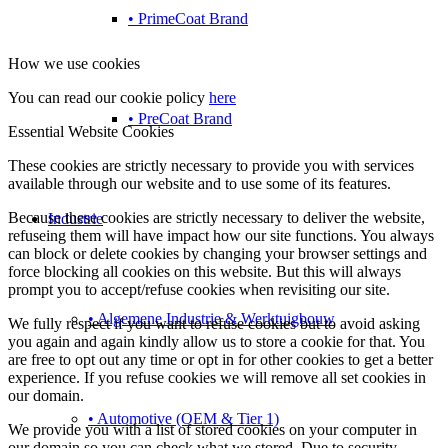
• PrimeCoat Brand
How we use cookies
You can read our cookie policy
here
• PreCoat Brand
Essential Website Cookies
These cookies are strictly necessary to provide you with services
available through our website and to use some of its features.
Because these cookies are strictly necessary to deliver the website,
Industrie
refuseing them will have impact how our site functions. You always
can block or delete cookies by changing your browser settings and
force blocking all cookies on this website. But this will always
prompt you to accept/refuse cookies when revisiting our site.
• Algemene Industrie & Werktuigbouw
We fully respect if you want to refuse cookies but to avoid asking
you again and again kindly allow us to store a cookie for that. You
are free to opt out any time or opt in for other cookies to get a better
experience. If you refuse cookies we will remove all set cookies in
our domain.
• Automotive (OEM & Tier 1)
We provide you with a list of stored cookies on your computer in
our domain so you can check what we stored. Due to security