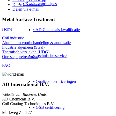
• Kwaliteitsprincipes
Delen op LinkedIn
Delen via e-mail
Metal Surface Treatment
Home
• AD Chemicals kwalificatie
Coil industrie
Aluminium voorbehandeling & anodisatie
Industrie algemeen (Staal)
Thermisch verzinken (HDG)
• Technische service
One step pretreatment
FAQ
• Qualicoat certificeringen
AD International B.V.
Website van Business Units:
AD Chemicals B.V.
Coil Coating Technologies B.V.
• GSB certificering
Markweg Zuid 27