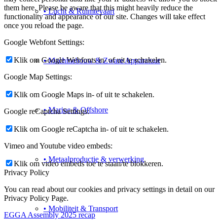
them here. Please be aware that this might heavily reduce the
• Lucht & Ruimtevaart
functionality and appearance of our site. Changes will take effect
once you reload the page.
Google Webfont Settings:
Klik om Google Webfonts in- of uit te schakelen.
• Machinebouw & Zware Apparatuur
Google Map Settings:
Klik om Google Maps in- of uit te schakelen.
• Marine & Offshore
Google reCaptcha Settings:
Klik om Google reCaptcha in- of uit te schakelen.
Vimeo and Youtube video embeds:
• Metaalproductie & verwerking
Klik om video embeds toe te staan/te blokkeren.
Privacy Policy
You can read about our cookies and privacy settings in detail on our
Privacy Policy Page.
• Mobiliteit & Transport
EGGA Assembly 2025 recap