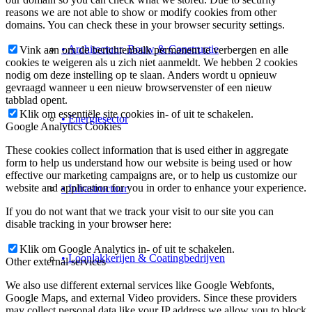
reasons we are not able to show or modify cookies from other
domains. You can check these in your browser security settings.
• Architectuur, Bouw & Constructie
Vink aan om de berichtenbalk permanent te verbergen en alle
cookies te weigeren als u zich niet aanmeldt. We hebben 2 cookies
nodig om deze instelling op te slaan. Anders wordt u opnieuw
gevraagd wanneer u een nieuw browservenster of een nieuw
tabblad opent.
Klik om essentiële site cookies in- of uit te schakelen.
• Energiesector
Google Analytics Cookies
These cookies collect information that is used either in aggregate
form to help us understand how our website is being used or how
effective our marketing campaigns are, or to help us customize our
website and application for you in order to enhance your experience.
• Infrastructuur
If you do not want that we track your visit to our site you can
disable tracking in your browser here:
Klik om Google Analytics in- of uit te schakelen.
• Loonlakkerijen & Coatingbedrijven
Other external services
We also use different external services like Google Webfonts,
Google Maps, and external Video providers. Since these providers
may collect personal data like your IP address we allow you to block