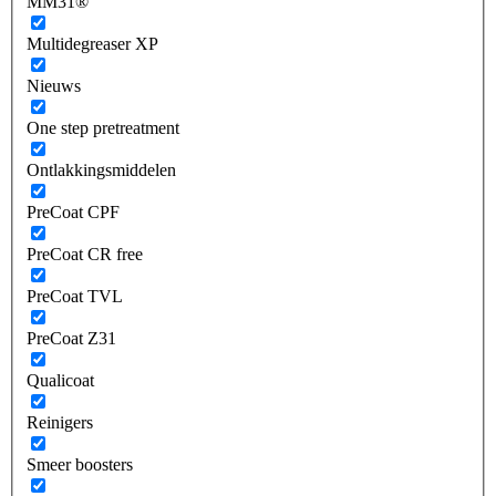
MM31®
Multidegreaser XP
Nieuws
One step pretreatment
Ontlakkingsmiddelen
PreCoat CPF
PreCoat CR free
PreCoat TVL
PreCoat Z31
Qualicoat
Reinigers
Smeer boosters