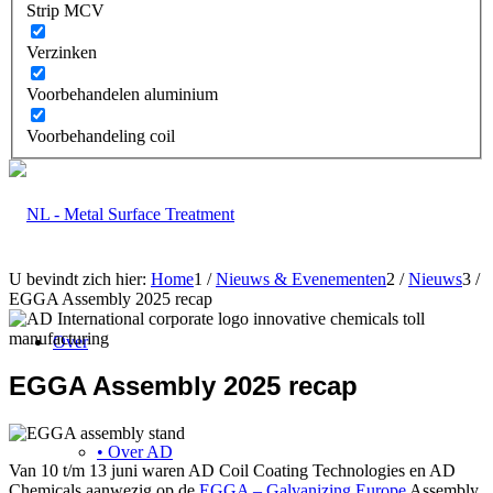
Strip MCV
Verzinken
Voorbehandelen aluminium
Voorbehandeling coil
U bevindt zich hier:
Home
1
/
Nieuws & Evenementen
2
/
Nieuws
3
/
EGGA Assembly 2025 recap
Over
EGGA Assembly 2025 recap
• Over AD
Van 10 t/m 13 juni waren AD Coil Coating Technologies en AD
Chemicals aanwezig op de
EGGA – Galvanizing Europe
Assembly