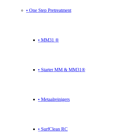
• One Step Pretreatment
• MM31 ®
• Starter MM & MM31®
• Metaalreinigers
• SurfClean RC