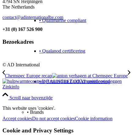
4794 SN Heijningen
The Netherlands
contact@adinternationalbv.com
• Qualimarine compliant
+31 (0) 167 526 900
Bezoekadres
• Qualanod certificering
© AD International
Chemspec Europe recap
Commissieoverleggen
• QUALISTEELCOAT certificering
Zinkinfo
Scroll naar bovenzijde
This website uses 'cookies'.
• Brands
Accept cookies
Do not accept cookies
Cookie information
Cookie and Privacy Settings