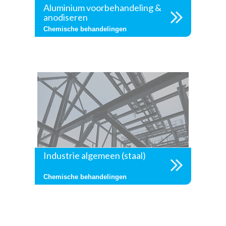
Aluminium voorbehandeling &
anodiseren
Chemische behandelingen
Industrie algemeen (staal)
Chemische behandelingen