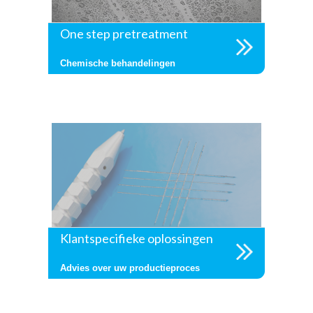
One step pretreatment
Chemische behandelingen
Klantspecifieke oplossingen
Advies over uw productieproces