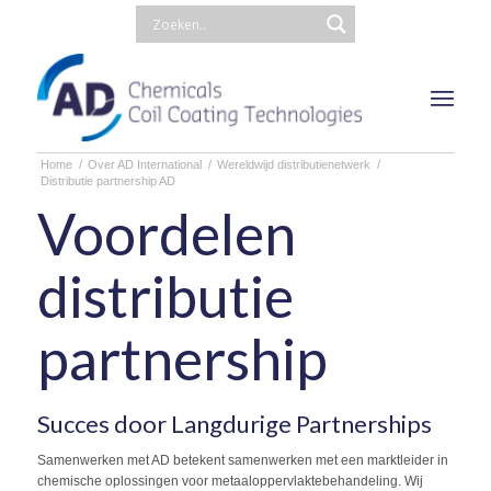
Home
/
Over AD International
/
Wereldwijd distributienetwerk
/
Distributie partnership AD
Voordelen
distributie
partnership
Succes door Langdurige Partnerships
Samenwerken met AD betekent samenwerken met een marktleider in
chemische oplossingen voor metaaloppervlaktebehandeling. Wij