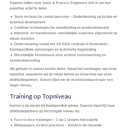
Daarom zetten onze
Sales & Process Engineers
zich in om hun
expertise actief te delen.
🔹
Vaste technische contactpersoon
– Ondersteuning op locatie en
business development
🔹
Continue technologische ontwikkeling en productinnovatie
🔹
Industrie- en marktkennis: wereldwijde expertise afgestemd op
lokale markten
🔹
Ondersteuning vanuit het AD R&D-centrum in Nederland
–
Klantspecifieke oplossingen en technische begeleiding
🔹
Wereldwijde kennisbasis door actieve samenwerking en
kennisuitwisseling
Wij geloven in
samen kennis delen
. Naast het overdragen van onze
expertise, waarderen wij de lokale kennis en know-how van onze
distributiepartners.
Samen tillen we de marktstandaard naar een
hoger niveau.
Training op Topniveau
Kennis is de sleutel tot klantspecifiek advies. Daarom traint AD haar
distributiepartners op het hoogste niveau via:
🔹
Face-to-face trainingen
– 1-op-1 sessies met experts
🔹
Whitepapers en best practices
– Inzicht in de nieuwste