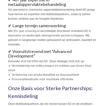
metaaloppervlaktebehandeling
Als specialist in chemische oppervlaktebehandeling deelt AD graag
haar kennis en expertise met distributiepartners, zodat zij samen
kunnen voldoen aan de hoogste klanteisen.
✔ Lange termijn samenwerking
Met
25+ jaar ervaring in wereldwijde distributie
investeert AD in
duurzame en wederzijds winstgevende partnerschappen
. Wij
geloven in langdurige relaties gebaseerd op vertrouwen, kwaliteit en
innovatie.
✔ Vooruitstrevend met “Advanced
Development”
Innovatie zit in het DNA van AD. Onze strategie richt zich op:
🔹
Vermindering van milieu-impact en voldoen aan Green Deal
eisen
🔹
Verbetering van productkwaliteit en duurzaamheid
🔹
Procesoptimalisatie voor maximale efficiëntie
Onze Basis voor Sterke Partnerships:
Kennisdeling
Onze distributiepartners zijn de
sleutel
tussen AD en de eindklant.