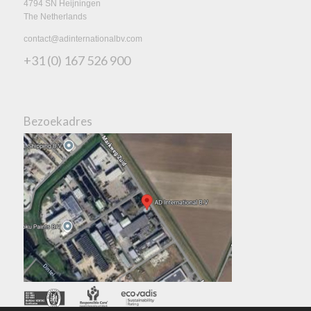
4794 SN Heijningen
The Netherlands
contact@adinternationalbv.com
+31 (0) 167 526 900
Bezoekadres